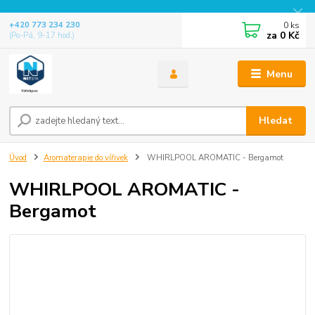
0
ks
+420 773 234 230
za
0 Kč
(Po-Pá, 9-17 hod.)
Menu
Hledat
Úvod
Aromaterapie do vířivek
WHIRLPOOL AROMATIC - Bergamot
WHIRLPOOL AROMATIC -
Bergamot