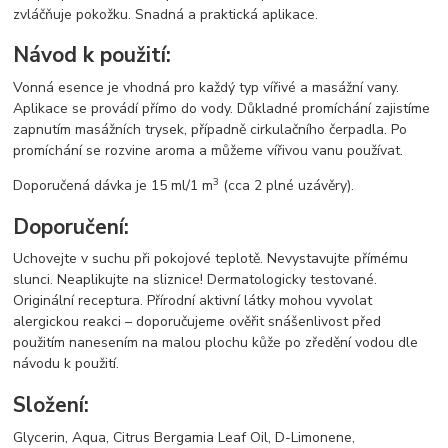
zvláčňuje pokožku. Snadná a praktická aplikace.
Návod k použití:
Vonná esence je vhodná pro každý typ vířivé a masážní vany.
Aplikace se provádí přímo do vody. Důkladné promíchání zajistíme
zapnutím masážních trysek, případně cirkulačního čerpadla. Po
promíchání se rozvine aroma a můžeme vířivou vanu používat.
3
Doporučená dávka je 15 ml/1 m
(cca 2 plné uzávěry).
Doporučení:
Uchovejte v suchu při pokojové teplotě. Nevystavujte přímému
slunci. Neaplikujte na sliznice! Dermatologicky testované.
Originální receptura. Přírodní aktivní látky mohou vyvolat
alergickou reakci – doporučujeme ověřit snášenlivost před
použitím nanesením na malou plochu kůže po zředění vodou dle
návodu k použití.
Složení:
Glycerin, Aqua, Citrus Bergamia Leaf Oil, D-Limonene,