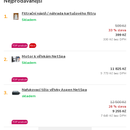
Nejprodávanější
Filtrační náplň / náhrada kartušového filtru
1.
Skladem
599 Kč
33 % sleva
399 Kč
330 Kč bez DPH
TOP produkt
Akce
Motor k vířivkám NetSpa
2.
Skladem
11 825 Kč
9 773 Kč bez DPH
TOP produkt
Nafukovací tělo vířivky Aspen NetSpa
3.
skladem
12 500 Kč
26 % sleva
9 255 Kč
7 649 Kč bez DPH
TOP produkt