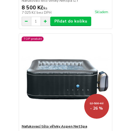
Nafukovací tělo vířivky NetSpa IZY
8 500 Kč
/
ks
Skladem
7 025 Kč
bez DPH
Přidat do košíku
TOP produkt
12 500 Kč
- 26 %
Nafukovací tělo vířivky Aspen NetSpa