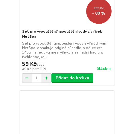
299 Kč
- 80 %
Set pro vypouštění/napouštění vody z vířivek
NetSpa
Set pro vypouštění/napouštění vody z vířivých van
NetSpa obsahuje originální hadici o délce cca
145cm a redukci mezi vířivku a zahradní hadici s
rychlospojkou.
59 Kč
/
sada
Skladem
49 Kč
bez DPH
Přidat do košíku