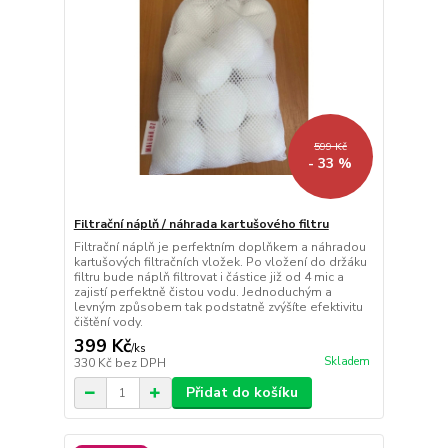
599 Kč
- 33 %
Filtrační náplň / náhrada kartušového filtru
Filtrační náplň je perfektním doplňkem a náhradou
kartušových filtračních vložek. Po vložení do držáku
filtru bude náplň filtrovat i částice již od 4 mic a
zajistí perfektně čistou vodu. Jednoduchým a
levným způsobem tak podstatně zvýšíte efektivitu
čištění vody.
399 Kč
/
ks
Skladem
330 Kč
bez DPH
Přidat do košíku