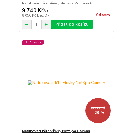
Nafukovací tělo vířivky NetSpa Montana 6
9 740 Kč
/
ks
Skladem
8 050 Kč
bez DPH
Přidat do košíku
TOP produkt
12 999 Kč
- 23 %
Nafukovací tělo vířivky NetSpa Caiman