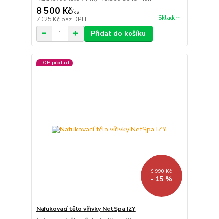
8 500 Kč
/
ks
Skladem
7 025 Kč
bez DPH
Přidat do košíku
TOP produkt
9 990 Kč
- 15 %
Nafukovací tělo vířivky NetSpa IZY