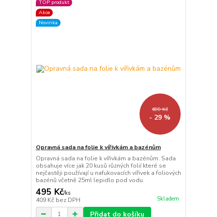
TOP produkt
Akce
Novinka
699 Kč
- 29 %
Opravná sada na folie k vířivkám a bazénům
Opravná sada na folie k vířivkám a bazénům. Sada
obsahuje více jak 20 kusů různých folií které se
nejčastěji používají u nafukovacích vířivek a foliových
bazénů včetně 25ml lepidlo pod vodu.
495 Kč
/
ks
Skladem
409 Kč
bez DPH
Přidat do košíku