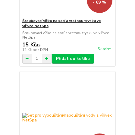
- 69 %
Šroubovací víčko na sací a vratnou trysku ve
vířivce NetSpa
Šroubovací víčko na sací a vratnou trysku ve vířivce
NetSpa
15 Kč
/
ks
Skladem
12 Kč
bez DPH
Přidat do košíku