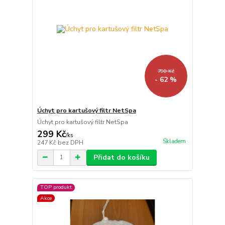
790 Kč
- 62 %
Úchyt pro kartušový filtr NetSpa
Úchyt pro kartušový filtr NetSpa
299 Kč
/
ks
Skladem
247 Kč
bez DPH
Přidat do košíku
TOP produkt
Akce