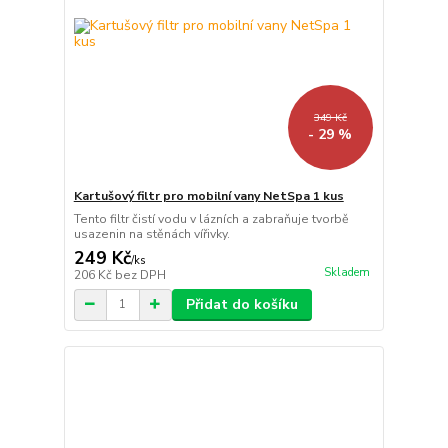
349 Kč
- 29 %
Kartušový filtr pro mobilní vany NetSpa 1 kus
Tento filtr čistí vodu v lázních a zabraňuje tvorbě
usazenin na stěnách vířivky.
249 Kč
/
ks
Skladem
206 Kč
bez DPH
Přidat do košíku