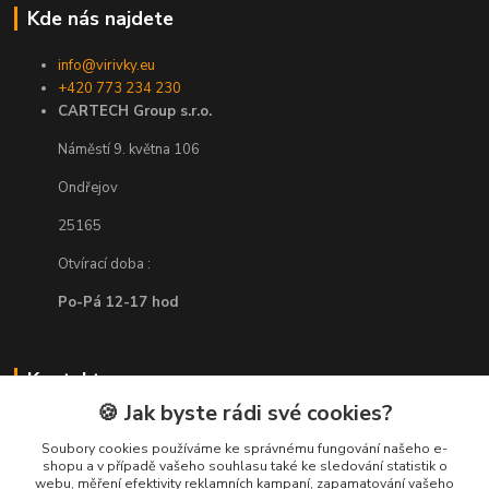
Kde nás najdete
info@virivky.eu
+420 773 234 230
CARTECH Group s.r.o.
Náměstí 9. května 106
Ondřejov
25165
Otvírací doba :
Po-Pá 12-17 hod
Kontakty
🍪 Jak byste rádi své cookies?
+420 773 234 230
Soubory cookies používáme ke správnému fungování našeho e-
(Po-Pá, 9-17 hod.)
shopu a v případě vašeho souhlasu také ke sledování statistik o
webu, měření efektivity reklamních kampaní, zapamatování vašeho