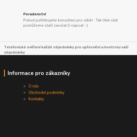
.
Poradenství
Pokud potřebujete konzultaci pro výběr . Tak Vám rádi
pomůžeme stačí zavolat či napsat :-)
Telefonické ověření každé objednávky pro upřesnění a kontrolu vaší
objednávky
Informace pro zákazníky
O nás
Obchodní podmínky
Kontakty