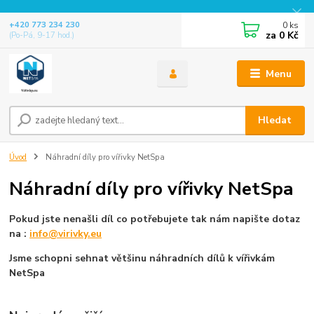
0
ks
+420 773 234 230
za
0 Kč
(Po-Pá, 9-17 hod.)
Menu
Hledat
Úvod
Náhradní díly pro vířivky NetSpa
Náhradní díly pro vířivky NetSpa
Pokud jste nenašli díl co potřebujete tak nám napište dotaz
na :
info@virivky.eu
Jsme schopni sehnat většinu náhradních dílů k vířivkám
NetSpa