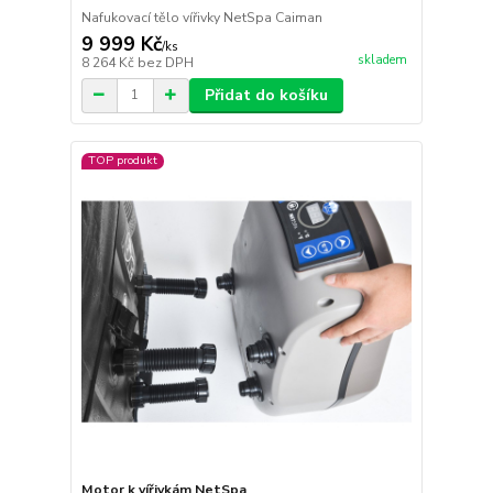
Nafukovací tělo vířivky NetSpa Caiman
9 999 Kč
/
ks
skladem
8 264 Kč
bez DPH
Přidat do košíku
TOP produkt
Motor k vířivkám NetSpa