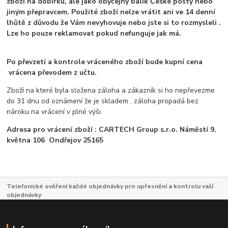
zboží na dobírku, ale jako obyčejný balík České pošty nebo
jiným přepravcem. Použité zboží nelze vrátit ani ve 14 denní
lhůtě z důvodu že Vám nevyhovuje nebo jste si to rozmysleli .
Lze ho pouze reklamovat pokud nefunguje jak má.
Po převzetí a kontrole vráceného zboží bude kupní cena
vrácena převodem z učtu.
Zboží na které byla složena záloha a zákazník si ho nepřevezme
do 31 dnu od oznámení že je skladem , záloha propadá bez
nároku na vrácení v plné výši.
Adresa pro vrácení zboží : CARTECH Group s.r.o. Náměstí 9.
května 106 Ondřejov 25165
Telefonické ověření každé objednávky pro upřesnění a kontrolu vaší
objednávky