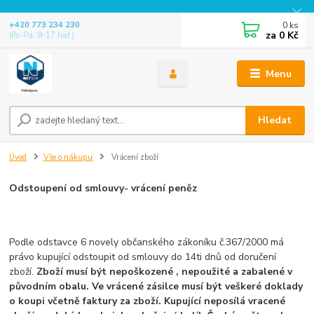
0
ks
+420 773 234 230
za
0 Kč
(Po-Pá, 9-17 hod.)
Menu
Hledat
Úvod
Vše o nákupu
Vrácení zboží
Odstoupení od smlouvy- vrácení peněz
Podle odstavce 6 novely občanského zákoníku č.367/2000 má
právo kupující odstoupit od smlouvy do 14ti dnů od doručení
zboží.
Zboží musí být nepoškozené , nepoužité a zabalené v
původním obalu. Ve vrácené zásilce musí být veškeré doklady
o koupi včetně faktury za zboží. Kupující neposílá vracené