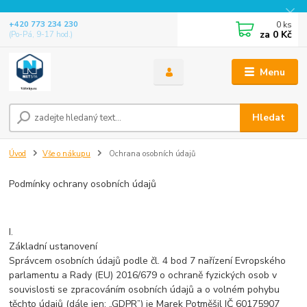
0
ks
+420 773 234 230
za
0 Kč
(Po-Pá, 9-17 hod.)
Menu
Hledat
Úvod
Vše o nákupu
Ochrana osobních údajů
Podmínky ochrany osobních údajů
I.
Základní ustanovení
Správcem osobních údajů podle čl. 4 bod 7 nařízení Evropského
parlamentu a Rady (EU) 2016/679 o ochraně fyzických osob v
souvislosti se zpracováním osobních údajů a o volném pohybu
těchto údajů (dále jen: „GDPR”) je Marek Potměšil IČ 60175907