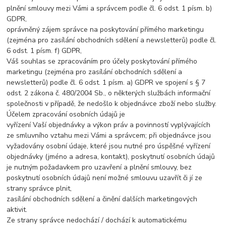
plnění smlouvy mezi Vámi a správcem podle čl. 6 odst. 1 písm. b)
GDPR,
oprávněný zájem správce na poskytování přímého marketingu
(zejména pro zasílání obchodních sdělení a newsletterů) podle čl.
6 odst. 1 písm. f) GDPR,
Váš souhlas se zpracováním pro účely poskytování přímého
marketingu (zejména pro zasílání obchodních sdělení a
newsletterů) podle čl. 6 odst. 1 písm. a) GDPR ve spojení s § 7
odst. 2 zákona č. 480/2004 Sb., o některých službách informační
společnosti v případě, že nedošlo k objednávce zboží nebo služby.
Účelem zpracování osobních údajů je
vyřízení Vaší objednávky a výkon práv a povinností vyplývajících
ze smluvního vztahu mezi Vámi a správcem; při objednávce jsou
vyžadovány osobní údaje, které jsou nutné pro úspěšné vyřízení
objednávky (jméno a adresa, kontakt), poskytnutí osobních údajů
je nutným požadavkem pro uzavření a plnění smlouvy, bez
poskytnutí osobních údajů není možné smlouvu uzavřít či jí ze
strany správce plnit,
zasílání obchodních sdělení a činění dalších marketingových
aktivit.
Ze strany správce nedochází / dochází k automatickému