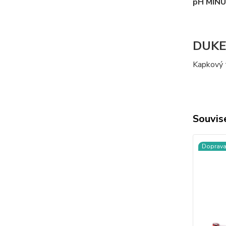
pH MIN
DUKE
Kapkový 
Souvise
Doprav