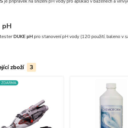
US
je přípravek na snížení pH vody pro aplikaci v bazénech a vířivý
 pH
tester
DUKE pH
pro stanovení pH vody (120 použití, baleno v s
jící zboží
3
a ZDARMA