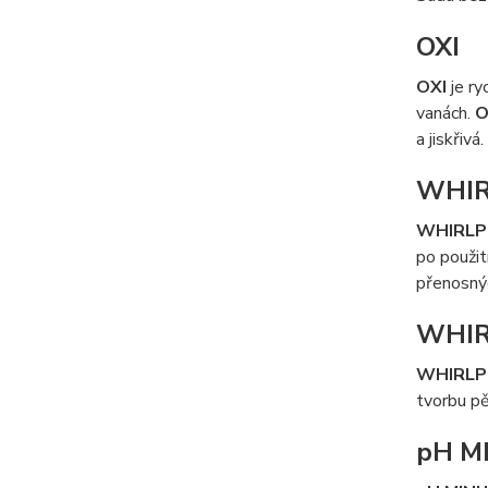
OXI
OXI
je ry
vanách.
O
a jiskřiv
WHI
WHIRL
po použit
přenosnýc
WHIR
WHIRLP
tvorbu pě
pH M