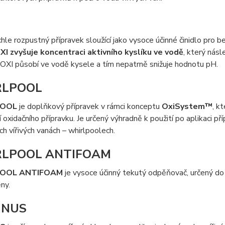
chle rozpustný přípravek sloužící jako vysoce účinné činidlo pro 
XI zvyšuje koncentraci aktivního kyslíku ve vodě
, který násl
á. OXI působí ve vodě kysele a tím nepatrně snižuje hodnotu pH.
RLPOOL
POOL
je doplňkový přípravek v rámci konceptu
OxiSystem™
, k
í oxidačního přípravku. Je určený výhradně k použití po aplikaci př
h vířivých vanách – whirlpoolech.
LPOOL ANTIFOAM
OOL ANTIFOAM
je vysoce účinný tekutý odpěňovač, určený do 
ny.
INUS