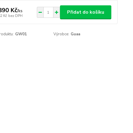
890 Kč
/
ks
Přidat do košíku
62 Kč
bez DPH
roduktu:
GW01
Výrobce:
Guaa