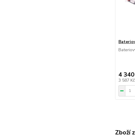
Baterio
Baterio
4 340
3 587 K
Zboží 