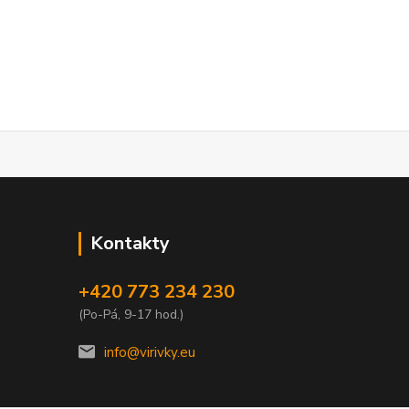
Kontakty
+420 773 234 230
(Po-Pá, 9-17 hod.)
info@virivky.eu