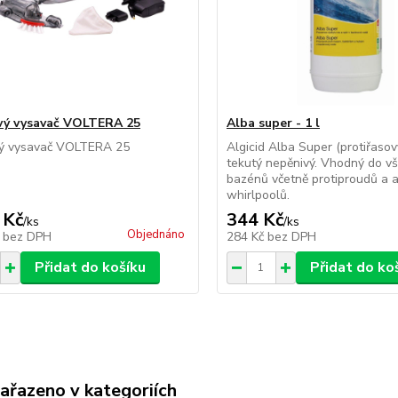
vý vysavač VOLTERA 25
Alba super - 1 l
vý vysavač VOLTERA 25
Algicid Alba Super (protiřasov
tekutý nepěnivý. Vhodný do v
bazénů včetně protiproudů a a
whirlpoolů.
 Kč
344 Kč
/
ks
/
ks
Objednáno
č
bez DPH
284 Kč
bez DPH
Přidat do košíku
Přidat do ko
zařazeno v kategoriích