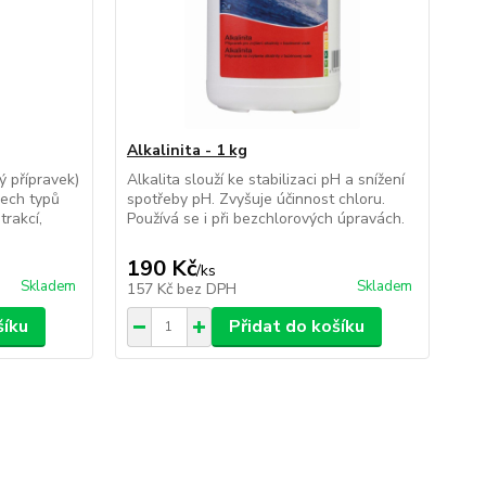
Alkalinita - 1 kg
ý přípravek)
Alkalita slouží ke stabilizaci pH a snížení
šech typů
spotřeby pH. Zvyšuje účinnost chloru.
trakcí,
Používá se i při bezchlorových úpravách.
190 Kč
/
ks
Skladem
Skladem
157 Kč
bez DPH
šíku
Přidat do košíku