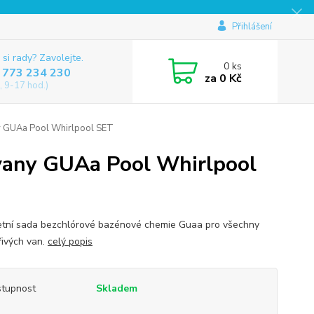
Přihlášení
 si rady? Zavolejte.
0
ks
 773 234 230
za
0 Kč
, 9-17 hod.)
ny GUAa Pool Whirlpool SET
 vany GUAa Pool Whirlpool
tní sada bezchlórové bazénové chemie Guaa pro všechny
řivých van.
celý popis
tupnost
Skladem