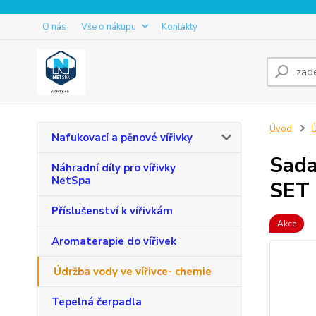
O nás
Vše o nákupu
Kontakty
Úvod
Ú
Nafukovací a pěnové vířivky
Sada
Náhradní díly pro vířivky
NetSpa
SET
Příslušenství k vířivkám
Akce
Aromaterapie do vířivek
Údržba vody ve vířivce- chemie
Tepelná čerpadla