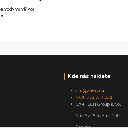
a vody ve vířivce-
ie
Kde nás najdete
info@virivky.eu
+420 773 234 230
CARTECH Group s.r.o.
Náměstí 9. května 106
Ondřejov