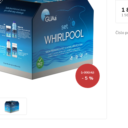
1 
1 5
Číslo p
1 990 Kč
- 5 %