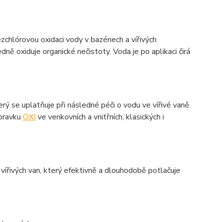
bezchlórovou oxidaci vody v bazénech a vířivých
edně oxiduje organické nečistoty. Voda je po aplikaci čirá
terý se uplatňuje při následné péči o vodu ve vířivé vaně
ípravku
OXI
ve venkovních a vnitřních, klasických i
vířivých van, který efektivně a dlouhodobě potlačuje