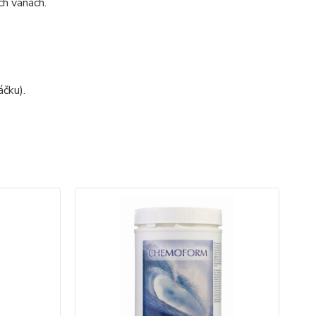
ch vanách.
áčku).