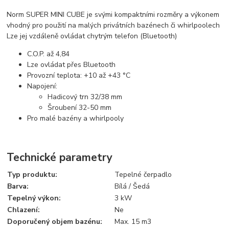
Norm SUPER MINI CUBE je svými kompaktními rozměry a výkonem
vhodný pro použití na malých privátních bazénech či whirlpoolech
Lze jej vzdáleně ovládat chytrým telefon (Bluetooth)
C.O.P. až 4,84
Lze ovládat přes Bluetooth
Provozní teplota: +10 až +43 °C
Napojení:
Hadicový trn 32/38 mm
Šroubení 32-50 mm
Pro malé bazény a whirlpooly
Technické parametry
Typ produktu:
Tepelné čerpadlo
Barva:
Bílá / Šedá
Tepelný výkon:
3 kW
Chlazení:
Ne
Doporučený objem bazénu:
Max. 15 m3