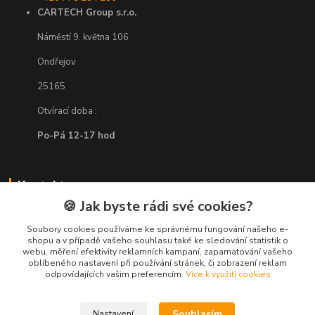
CARTECH Group s.r.o.
Náměstí 9. května 106
Ondřejov
25165
Otvírací doba :
Po-Pá 12-17 hod
Kontakty
🍪 Jak byste rádi své cookies?
+420 773 234 230
Soubory cookies používáme ke správnému fungování našeho e-
(Po-Pá, 9-17 hod.)
shopu a v případě vašeho souhlasu také ke sledování statistik o
webu, měření efektivity reklamních kampaní, zapamatování vašeho
info@virivky.eu
oblíbeného nastavení při používání stránek, či zobrazení reklam
odpovídajících vašim preferencím.
Více k využití cookies
Souhlasím
Nastavení