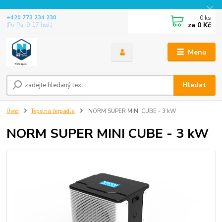
0
ks
+420 773 234 230
za
0 Kč
(Po-Pá, 9-17 hod.)
Menu
Hledat
Úvod
Tepelná čerpadla
NORM SUPER MINI CUBE - 3 kW
NORM SUPER MINI CUBE - 3 kW