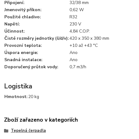
Připojení:
32/38 mm
Jmenovitý příkon:
0,62 W
Použité chladivo:
R32
Napětí:
230 V
Účinnost:
4,84 C.O.P.
Čisté rozměry jednotky (š/d/v):
420 x 350 x 380 mm
Provozní teplota:
+10 až +43 °C
Úspora energie:
Ano
Snadná instalace:
Ano
Doporučený průtok vody:
0,7 m3/h
Logistika
Hmotnost:
20 kg
Zboží zařazeno v kategoriích
Tepelná čerpadla