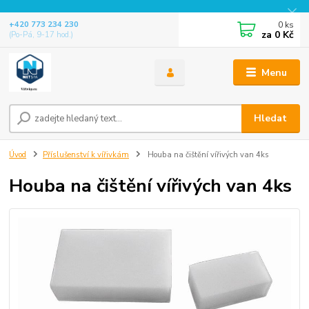
0
ks
+420 773 234 230
za
0 Kč
(Po-Pá, 9-17 hod.)
Menu
Hledat
Úvod
Příslušenství k vířivkám
Houba na čištění vířivých van 4ks
Houba na čištění vířivých van 4ks