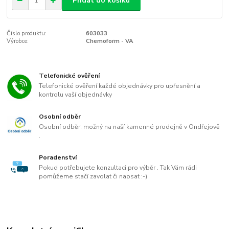
Přidat do košíku
Číslo produktu:
603033
Výrobce:
Chemoform - VA
Telefonické ověření
Telefonické ověření každé objednávky pro upřesnění a
kontrolu vaší objednávky
Osobní odběr
Osobní odběr: možný na naší kamenné prodejně v Ondřejově
.
Poradenství
Pokud potřebujete konzultaci pro výběr . Tak Vám rádi
pomůžeme stačí zavolat či napsat :-)