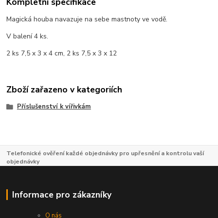
Kompletní specifikace
Magická houba navazuje na sebe mastnoty ve vodě.
V balení 4 ks.
2 ks 7,5 x 3 x 4 cm, 2 ks 7,5 x 3 x 12
Zboží zařazeno v kategoriích
Příslušenství k vířivkám
Telefonické ověření každé objednávky pro upřesnění a kontrolu vaší
objednávky
Informace pro zákazníky
O nás