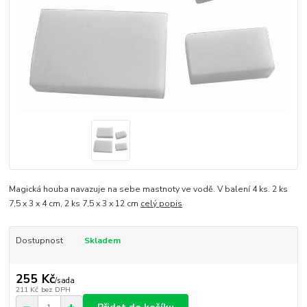
Magická houba navazuje na sebe mastnoty ve vodě. V balení 4 ks. 2 ks
7,5 x 3 x 4 cm, 2 ks 7,5 x 3 x 12 cm
celý popis
Dostupnost
Skladem
255 Kč
/
sada
211 Kč
bez DPH