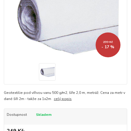
299 Kč
- 17 %
Geotextilie pod vířivou vanu 500 g/m2, šíře 2,0 m, metráž. Cena za metr v
dané šíři 2m - takže za 1x2m
celý popis
Dostupnost
Skladem