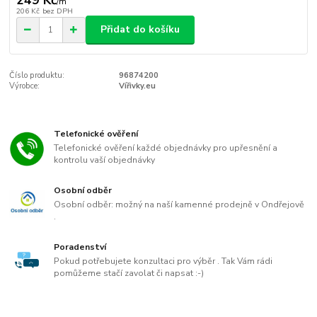
249 Kč
/
m
206 Kč
bez DPH
Přidat do košíku
Číslo produktu:
96874200
Výrobce:
Vířivky.eu
Telefonické ověření
Telefonické ověření každé objednávky pro upřesnění a
kontrolu vaší objednávky
Osobní odběr
Osobní odběr: možný na naší kamenné prodejně v Ondřejově
.
Poradenství
Pokud potřebujete konzultaci pro výběr . Tak Vám rádi
pomůžeme stačí zavolat či napsat :-)