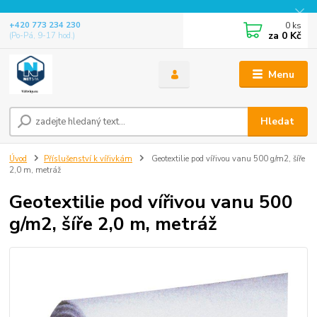
0
ks
+420 773 234 230
za
0 Kč
(Po-Pá, 9-17 hod.)
Menu
Hledat
Úvod
Příslušenství k vířivkám
Geotextilie pod vířivou vanu 500 g/m2, šíře
2,0 m, metráž
Geotextilie pod vířivou vanu 500
g/m2, šíře 2,0 m, metráž