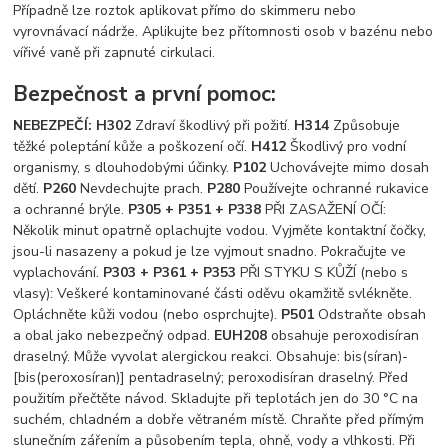
Případně lze roztok aplikovat přímo do skimmeru nebo
vyrovnávací nádrže. Aplikujte bez přítomnosti osob v bazénu nebo
vířivé vaně při zapnuté cirkulaci.
Bezpečnost a první pomoc:
NEBEZPEČÍ: H302
Zdraví škodlivý při požití.
H314
Způsobuje
těžké poleptání kůže a poškození očí.
H412
Škodlivý pro vodní
organismy, s dlouhodobými účinky.
P102
Uchovávejte mimo dosah
dětí.
P260
Nevdechujte prach.
P280
Používejte ochranné rukavice
a ochranné brýle.
P305 + P351 + P338
PŘI ZASAŽENÍ OČÍ:
Několik minut opatrně oplachujte vodou. Vyjměte kontaktní čočky,
jsou-li nasazeny a pokud je lze vyjmout snadno. Pokračujte ve
vyplachování.
P303 + P361 + P353
PŘI STYKU S KŮŽÍ (nebo s
vlasy): Veškeré kontaminované části oděvu okamžitě svlékněte.
Opláchněte kůži vodou (nebo osprchujte).
P501
Odstraňte obsah
a obal jako nebezpečný odpad.
EUH208
obsahuje peroxodisíran
draselný. Může vyvolat alergickou reakci. Obsahuje: bis(síran)-
[bis(peroxosíran)] pentadraselný; peroxodisíran draselný. Před
použitím přečtěte návod. Skladujte při teplotách jen do 30 °C na
suchém, chladném a dobře větraném místě. Chraňte před přímým
slunečním zářením a působením tepla, ohně, vody a vlhkosti. Při