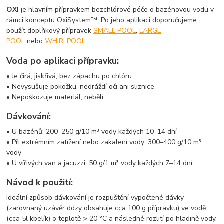
OXI
je hlavním přípravkem bezchlórové péče o bazénovou vodu v
rámci konceptu OxiSystem™. Po jeho aplikaci doporučujeme
použít doplňkový přípravek
SMALL POOL
,
LARGE
POOL
nebo
WHIRLPOOL
.
Voda po aplikaci přípravku:
• Je čirá, jiskřivá, bez zápachu po chlóru.
• Nevysušuje pokožku, nedráždí oči ani sliznice.
• Nepoškozuje materiál, nebělí.
Dávkování:
• U bazénů: 200–250 g/10 m³ vody každých 10–14 dní
• Při extrémním zatížení nebo zakalení vody: 300–400 g/10 m³
vody
• U vířivých van a jacuzzi: 50 g/1 m³ vody každých 7–14 dní
Návod k použití:
Ideální způsob dávkování je rozpuštění vypočtené dávky
(zarovnaný uzávěr dózy obsahuje cca 100 g přípravku) ve vodě
(cca 5l kbelík) o teplotě > 20 °C a následné rozlití po hladině vody.