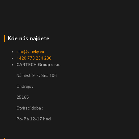
Kde nás najdete
info@virivky.eu
+420 773 234 230
CARTECH Group s.r.o.
Náměstí 9. května 106
Ondřejov
25165
Otvírací doba :
Po-Pá 12-17 hod