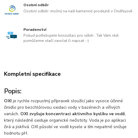
Osobní odběr
Osobní odběr: možný na naší kamenné prodejně v Ondřejově
.
Poradenství
Pokud potřebujete konzultaci pro výběr . Tak Vám rádi
pomůžeme stačí zavolat či napsat :-)
Kompletní specifikace
Popis:
OXI
je rychle rozpustný přípravek sloužící jako vysoce účinné
činidlo pro bezchlórovou oxidaci vody v bazénech a vířivých
vanách.
OXI zvyšuje koncentraci aktivního kyslíku ve vodě
,
který následně oxiduje organické nečistoty. Voda je po aplikaci
čirá a jiskřivá. OXI působí ve vodě kysele a tím nepatrně snižuje
hodnotu pH.