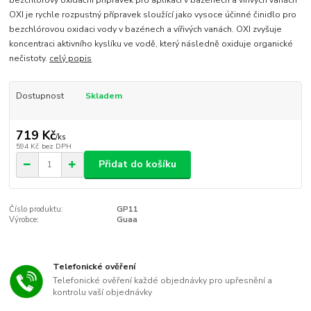
bezchlórový oxidační přípravek pro aplikaci v bazénech a vířivých vanách
OXI je rychle rozpustný přípravek sloužící jako vysoce účinné činidlo pro
bezchlórovou oxidaci vody v bazénech a vířivých vanách. OXI zvyšuje
koncentraci aktivního kyslíku ve vodě, který následně oxiduje organické
nečistoty.
celý popis
Dostupnost
Skladem
719 Kč
/
ks
594 Kč
bez DPH
Přidat do košíku
Číslo produktu:
GP11
Výrobce:
Guaa
Telefonické ověření
Telefonické ověření každé objednávky pro upřesnění a
kontrolu vaší objednávky