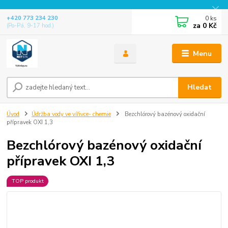
0
ks
+420 773 234 230
za
0 Kč
(Po-Pá, 9-17 hod.)
Menu
Hledat
Úvod
Údržba vody ve vířivce- chemie
Bezchlórový bazénový oxidační
přípravek OXI 1,3
Bezchlórový bazénový oxidační
přípravek OXI 1,3
TOP produkt