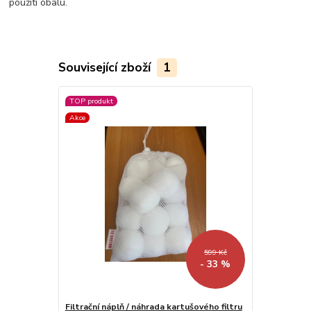
použití obalu.
Související zboží
1
TOP produkt
Akce
599 Kč
- 33 %
Filtrační náplň / náhrada kartušového filtru