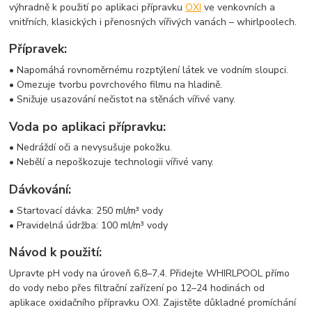
výhradně k použití po aplikaci přípravku
OXI
ve venkovních a
vnitřních, klasických i přenosných vířivých vanách – whirlpoolech.
Přípravek:
• Napomáhá rovnoměrnému rozptýlení látek ve vodním sloupci.
• Omezuje tvorbu povrchového filmu na hladině.
• Snižuje usazování nečistot na stěnách vířivé vany.
Voda po aplikaci přípravku:
• Nedráždí oči a nevysušuje pokožku.
• Nebělí a nepoškozuje technologii vířivé vany.
Dávkování:
• Startovací dávka: 250 ml/m³ vody
• Pravidelná údržba: 100 ml/m³ vody
Návod k použití:
Upravte pH vody na úroveň 6,8–7,4. Přidejte WHIRLPOOL přímo
do vody nebo přes filtrační zařízení po 12–24 hodinách od
aplikace oxidačního přípravku OXI. Zajistěte důkladné promíchání