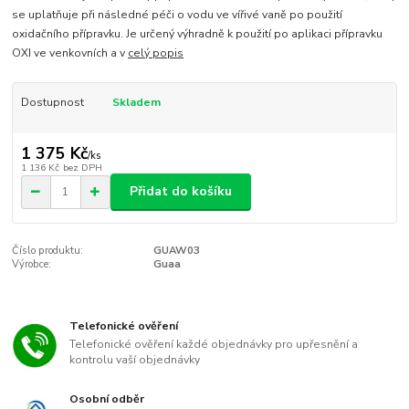
se uplatňuje při následné péči o vodu ve vířivé vaně po použití
oxidačního přípravku. Je určený výhradně k použití po aplikaci přípravku
OXI ve venkovních a v
celý popis
Dostupnost
Skladem
1 375 Kč
/
ks
1 136 Kč
bez DPH
Přidat do košíku
Číslo produktu:
GUAW03
Výrobce:
Guaa
Telefonické ověření
Telefonické ověření každé objednávky pro upřesnění a
kontrolu vaší objednávky
Osobní odběr