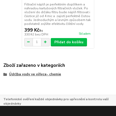
Filtrační náplň je perfektním doplňkem a
náhradou kartušových filtračních vložek. Po
vložení do držáku filtru bude náplň filtrovat i
částice již od 4 mic a zajistí perfektně čistou
vodu. Jednoduchým a levným způsobem tak
podstatně zvýšíte efektivitu čištění vody.
399 Kč
/
ks
Skladem
330 Kč
bez DPH
Přidat do košíku
Zboží zařazeno v kategoriích
Údržba vody ve vířivce- chemie
Telefonické ověření každé objednávky pro upřesnění a kontrolu vaší
objednávky