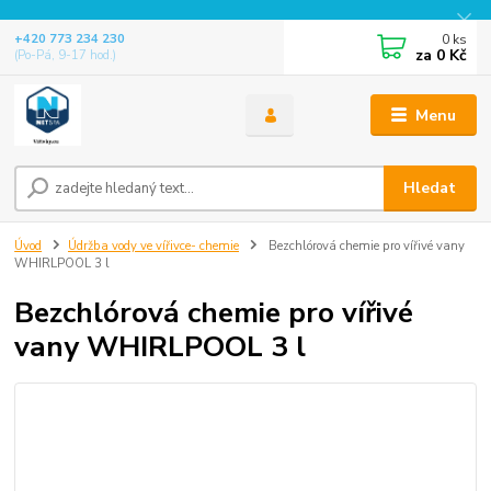
0
ks
+420 773 234 230
za
0 Kč
(Po-Pá, 9-17 hod.)
Menu
Hledat
Úvod
Údržba vody ve vířivce- chemie
Bezchlórová chemie pro vířivé vany
WHIRLPOOL 3 l
Bezchlórová chemie pro vířivé
vany WHIRLPOOL 3 l