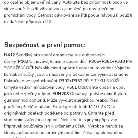
do celého objemu vířivé vany. Aplikujte bez přítomnosti osob ve
vířivé vaně. Použít vířivou vanu je možné po dostatečném
promíchání vody. Četnost dávkování se řídí podle návodu k použití
oxidačního přípravku OXI.
Bezpečnost a první pomoc:
H412
Škodlivý pro vodní organismy, s dlouhodobými
účinky.
P102
Uchovávejte mimo dosah dětí.
P305+P351+P338
PŘI
ZASAŽENÍ OČÍ: Několik minut opatrně oplachujte vodou. Vyjměte
kontaktní čočky, jsou-li nasazeny a pokud je lze vyjmout snadno.
Pokračujte ve vyplachování.
P302+P352
PŘI STYKU S KŮŽÍ:
Omyjte velkým množstvím vody.
P501
Odstraňte obsah a obal
jako nebezpečný odpad.
EUH208
Obsahuje polyhexamethylen
guanidinhydrochlorid. Může vyvolat alergickou reakci. Před
použitím přečtěte návod. Skladujte při teplotě 10–25 °C v
originálních obalech odděleně od potravin. Chraňte před
slunečním zářením a teplem. Nemíchejte s jinými přípravky.
Přípravek používejte jen k určenému účelu. Výrobce neručí za
škody způsobené nesprávným použitím. Zákaz opakovaného